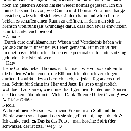
noch am gleichen Abend hat sie wieder normal gegessen. Ich bin
immer fasziniert davon, wie Camila und Thomas Zusammenhänge
herstellen, wie schnell sich etwas ändern kann und wie sehr die
beiden es schaffen einen Raum zu eröffnen, in dem man sich als
Mensch wohlfühlt (als Grundlage dafür, dass sich etwas entwickeln
kann). Danke euch beiden!
~ Anna ~
"Durch eure einfühlsame Art, Wissen und Verständnis haben wir
große Schritte in unser neues Leben gemacht. Für mich ist der
Tierarzt passè. Mit euch habe ich eine personalisierte Unterstützung
gefunden. Sie ist Goldwert.
~ Katy ~
Liebe Camila, lieber Thomas, ich bin nach wie vor so dankbar für
die beiden Wochenenden, die Elli und ich mit euch verbringen
durften. Es wirkt alles so herrlich nach, ist jeden Tag anders und
neu. Schritt für Schritt ins Hier und Jetzt. Es ist so unglaublich
wohltuend zu spüren, wie immer häufiger mein Fühlen und Spüren
das Denken "übernimmt". Vielen Dank für eure Unterstützung! ♥️🐶
💫 Liebe Grüße
Nicola
Während meine Session war meine Freundin am Stall und die
Pferde waren so entspannt dass sie sie gefilmt hat, unglaublich 🫶
Ich danke euch 🙏 Das ist das Foto ... man beachte Spirit (der
schwarze), der ist total "weg" ☺️